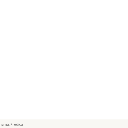
anamá
,
Prédica